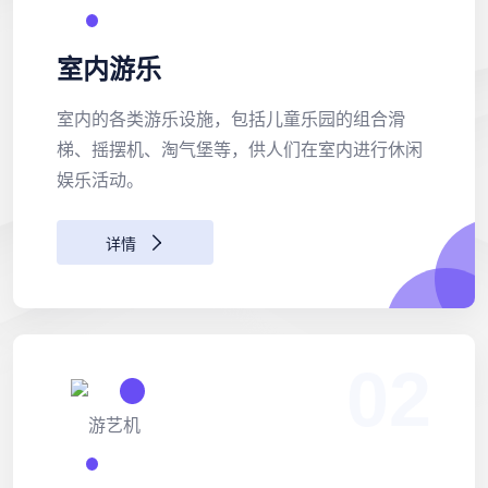
室内的各类游乐设施，包括儿童乐园的组合滑
梯、摇摆机、淘气堡等，供人们在室内进行休闲
娱乐活动。
详情
02
游艺机
专门设计用于娱乐和游戏的设备，提供丰富的视