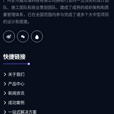
的设计和搭建。
快捷链接
关于我们
产品中心
新闻资讯
成功案例
一站式解决方案
友情链接