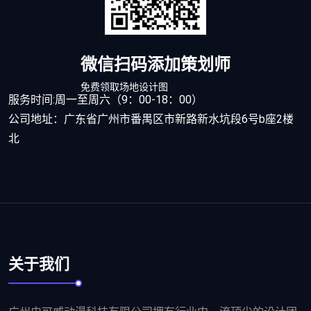
微信扫码添加策划师
免费领取场地设计图
服务时间:周一至周六（9：00-18：00）
公司地址：广东省广州市番禺区市新路新水坑段6号b座2楼
北
关于我们
广州史可威动漫科技有限公司拥有行业内一流顶尖的设计团
队、施工团队和商业策划团队，建成了成熟的组织架构和质
量管理体系，已在全国范围内参与完成了诸多个大中型项目