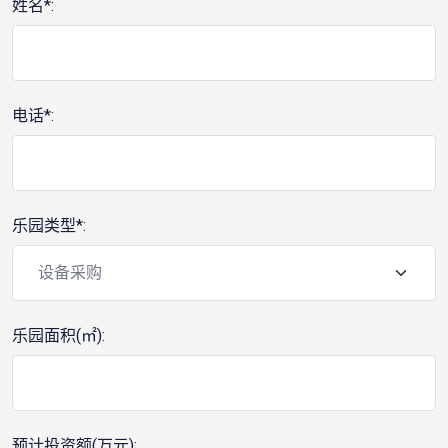
电话*:
乐园类型*:
乐园面积(㎡):
预计投资额(万元):