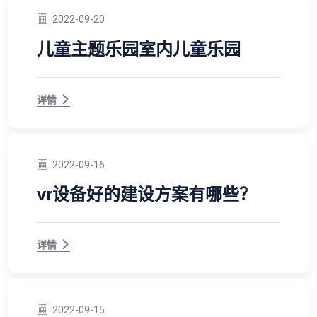
详情
2022-09-16
vr设备好的建设方案有哪些？
详情
2022-09-15
室内足球互动运动馆、室内网球
数字运动馆品牌哪家好？