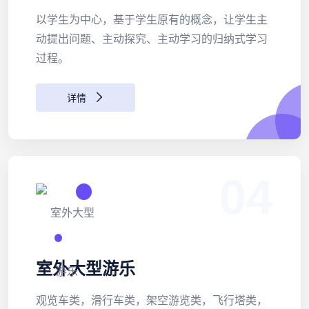
过程。
详情
04
室外大型游乐
观览车类，滑行车类，架空游览类，飞行塔类，
转马类，赛车类，小火车类，碰碰车类。
详情