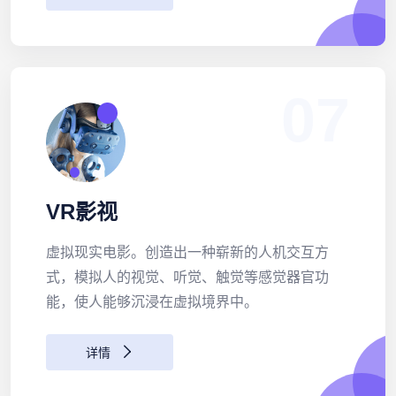
07
VR影视
虚拟现实电影。创造出一种崭新的人机交互方
式，模拟人的视觉、听觉、触觉等感觉器官功
能，使人能够沉浸在虚拟境界中。
详情