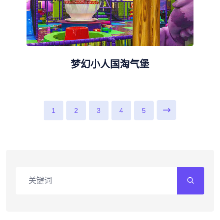
梦幻小人国淘气堡
1
2
3
4
5