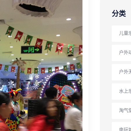
分类
儿童
户外
户外
水上
淘气
电玩