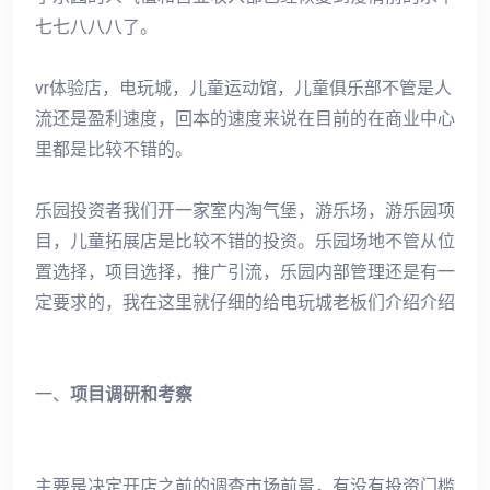
七七八八八了。
vr体验店，电玩城，儿童运动馆，儿童俱乐部不管是人
流还是盈利速度，回本的速度来说在目前的在商业中心
里都是比较不错的。
乐园投资者我们开一家室内淘气堡，游乐场，游乐园项
目，儿童拓展店是比较不错的投资。乐园场地不管从位
置选择，项目选择，推广引流，乐园内部管理还是有一
定要求的，我在这里就仔细的给电玩城老板们介绍介绍
一、
项目调研和考察
主要是决定开店之前的调查市场前景，有没有投资门槛