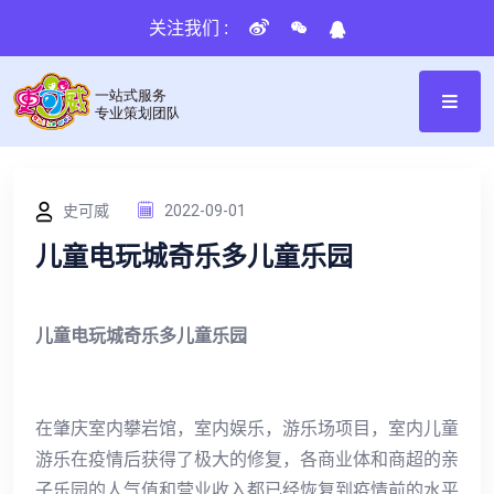
关注我们 :
史可威
2022-09-01
儿童电玩城奇乐多儿童乐园
儿童电玩城奇乐多儿童乐园
在肇庆室内攀岩馆，室内娱乐，游乐场项目，室内儿童
游乐在疫情后获得了极大的修复，各商业体和商超的亲
子乐园的人气值和营业收入都已经恢复到疫情前的水平