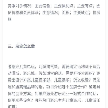
竞争对手情况：主要设备；主要赢利点；主要有点；会
员价格和会员体系；生意情况；面积；主要缺点；投资
额
三、决定怎么做
考察完儿童电玩，儿童淘气堡，需要确定当地适不适合
动漫城，游乐城。假如适宜的话，需要开多大面积？免
费出设计方案儿童俱乐部，儿童娱乐？怎么收费？假如
是加盟高端品牌的话，项目介绍哪个品牌合作？确定具
体的创业方案。如果找源头游乐企业一站式合作的话，
使用哪些设备？哪些热门游乐室内儿童游乐，儿童游乐
项目？