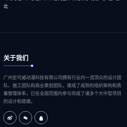
北
关于我们
广州史可威动漫科技有限公司拥有行业内一流顶尖的设计团
队、施工团队和商业策划团队，建成了成熟的组织架构和质
量管理体系，已在全国范围内参与完成了诸多个大中型项目
的设计和搭建。