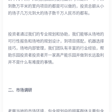
到数万平米的室内项目的都是可以做的，投资总额从小
的场子几万元到大的场子数千万人民币的都有。
投资者通过我们的专业规划和协助，我们能够从场地的
可行性报告和场地的规划设计，到项目搭配，机器选择
技巧，场地内部管理，我们团队有丰富的行业经验，帮
助乐园投资者投资者开一家高产能乐园并做到长远盈利
并不是什么有难度的事情。
二、市场调研
考察当地的市场环境，包含规划中的顾客群体主要包含