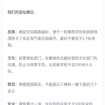
我们的选址建议
：
房高：
楼层空间越高越好，便于一些攀爬项目和炯炯侠
漂移卡丁车区淘气堡乐园展开。最好不要低于2.7米净
高。
文化：
前置审批部门，你要做的话最好是和文化部门先
沟通。防止与政策不符。比如离学校不足200米什么
的。
禁忌：
根据我国规定，不能超过三楼和一楼下面的几个
设立
安全：
建筑要过一消，今后你的店面大于300平米的