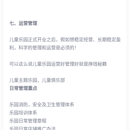
七、运营管理
儿童乐园正式开业之后，假如想稳定经营、长期稳定盈
利，科学的管理和运营是必须的！
可以这么说儿童乐园运营好管理好就是挣钱秘籍
儿童主题乐园，儿童俱乐部
日常管理重点
乐园消防，安全及卫生管理体系
乐园培训体系
乐园日常管理章程
乐园日常店铺推广办法