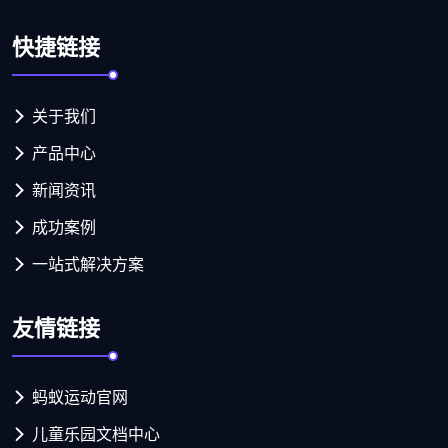
快捷链接
关于我们
产品中心
新闻资讯
成功案例
一站式解决方案
友情链接
蚂蚁运动官网
儿童乐园文档中心