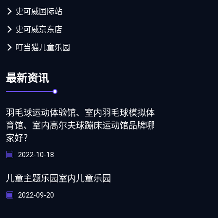
史可威国际站
史可威京东店
叮当猫儿童乐园
最新资讯
羽毛球运动体验馆、室内羽毛球模拟体
育馆、室内高尔夫球蹦床运动馆品牌哪
家好？
2022-10-18
儿童主题乐园室内儿童乐园
2022-09-20