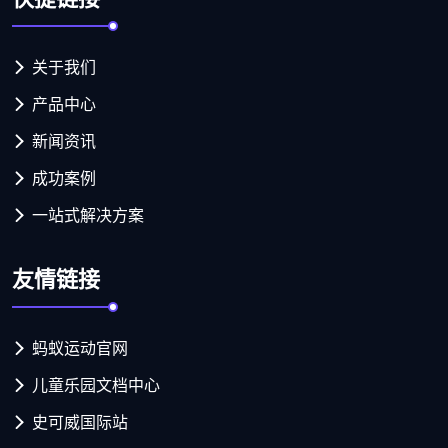
关于我们
产品中心
新闻资讯
成功案例
一站式解决方案
友情链接
蚂蚁运动官网
儿童乐园文档中心
史可威国际站