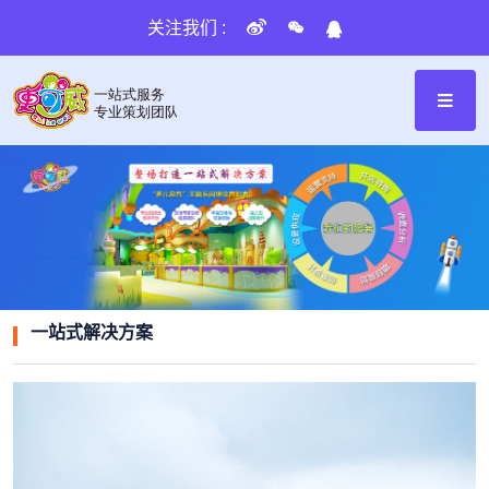
关注我们 :
一站式解决方案