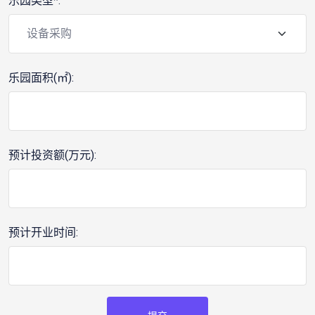
乐园类型*:
乐园面积(㎡):
预计投资额(万元):
预计开业时间: