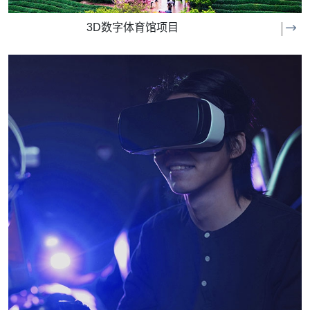
3D数字体育馆项目