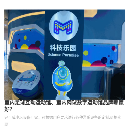
室内足球互动运动馆、室内网球数字运动馆品牌哪家
好？
史可威电玩设备厂家，可根据用户要求进行各种游乐设备的定制,价格实
惠！