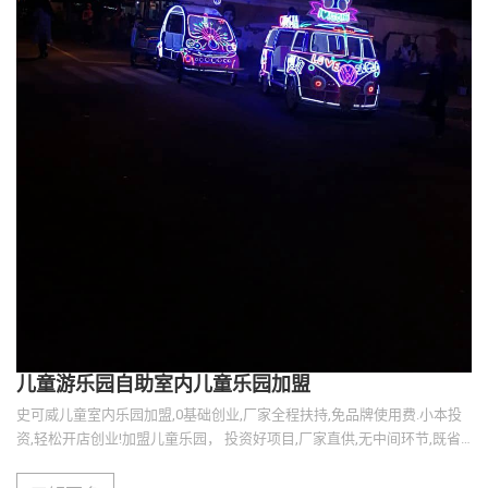
儿童游乐园自助室内儿童乐园加盟
史可威儿童室内乐园加盟,0基础创业,厂家全程扶持,免品牌使用费.小本投
资,轻松开店创业!加盟儿童乐园， 投资好项目,厂家直供,无中间环节,既省
钱又安心!