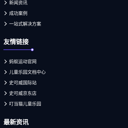
新闻资讯
成功案例
一站式解决方案
友情链接
蚂蚁运动官网
儿童乐园文档中心
史可威国际站
史可威京东店
叮当猫儿童乐园
最新资讯