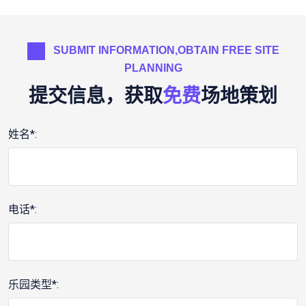
SUBMIT INFORMATION,OBTAIN FREE SITE
PLANNING
提交信息，获取
免费
场地策划
姓名*:
电话*:
乐园类型*: