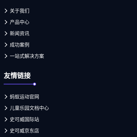
关于我们
产品中心
新闻资讯
成功案例
一站式解决方案
友情链接
蚂蚁运动官网
儿童乐园文档中心
史可威国际站
史可威京东店