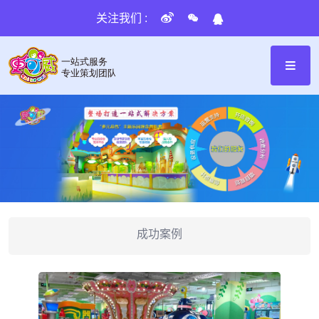
关注我们 :
成功案例