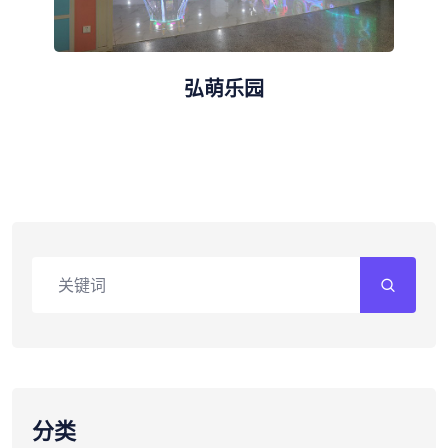
弘萌乐园
分类