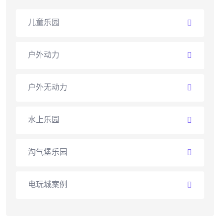
儿童乐园
户外动力
户外无动力
水上乐园
淘气堡乐园
电玩城案例