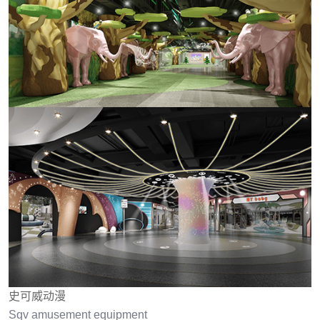
史可威动漫
Sqv amusement equipment