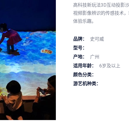
高科技新玩法3D互动投影
视频影像辨识的传感技术，
体验乐趣。
品牌：
史可威
型号：
产地：
广州
适用年龄：
6岁及以上
颜色分类：
游艺机种类：