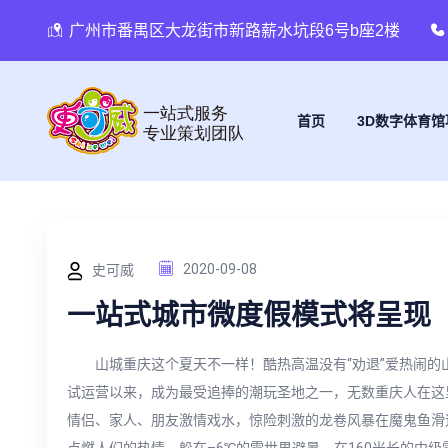
广州市番禺区大龙街市新路薪水坑段6号b座2楼
首页
3D数字体育馆
史可威
2020-09-08
一站式城市微度假模式将呈现
山城重庆这个夏天不一样！酷热高温没有“劝退”爱热闹的
试运营以来，成为最受追捧的潮玩圣地之一，无数重庆人在这
情侣、家人、朋友激情戏水，惊险刺激的龙卷风暴在魔鬼鱼滑
点燃人们的热情。躲在–6℃的雪世界避暑，在160米长的中