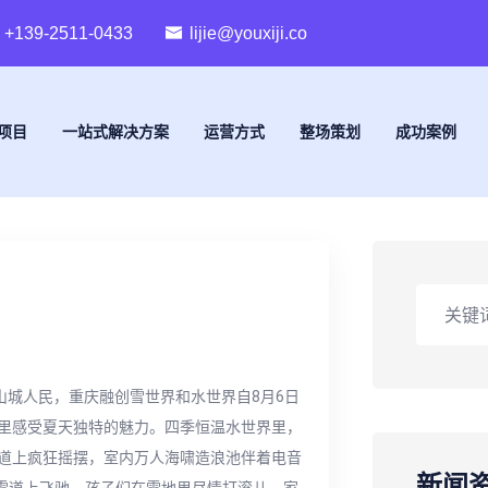
+139-2511-0433
lijie@youxiji.co
项目
一站式解决方案
运营方式
整场策划
成功案例
山城人民，重庆融创雪世界和水世界自8月6日
里感受夏天独特的魅力。四季恒温水世界里，
道上疯狂摇摆，室内万人海啸造浪池伴着电音
新闻
级雪道上飞驰，孩子们在雪地里尽情打滚儿，家