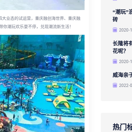
“潮玩
幕四大业态的试运营，重庆融创海世界、重庆融
砖
带你潮玩欢乐耍不停，兑现潮流新生活！
2020-
长隆将
花呢？
2020-
威海亲
2022-
热门