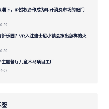
”浪潮下，IP授权合作成为叩开消费市场的敲门
10-29
有新乐园？VR入驻迪士尼小镇会擦出怎样的火
10-30
子主题餐厅儿童木马项目工厂
04-07
标签