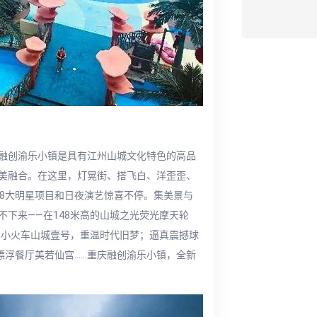
融创渝乐小镇是具有江州山城文化特色的高品
美融合。在这里，灯晃街、搭飞白、洋歪歪、
，8大明星项目和日夜演艺惊喜不停。集美景与
下来——在148米高的山城之光荧光摩天轮
空小火车山城壹号，重温时代旧梦；逼真震撼球
漂浮餐厅美若仙宫……重庆融创渝乐小镇，全新