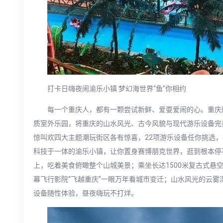
打卡日嗨夜闹渝乐小镇 梦幻海世界“鱼”你相约
每一个重庆人，都有一颗尝试新鲜、爱耍爱闹的心。重庆
质室外乐园，将重庆的山水风光、古今风貌与现代游乐设备完
惊叫欢四大主题潮玩街区各有惊喜，22项游乐设备任你挑选
科技于一体的渝乐小镇，让你置身赛博朋克世界，逛到根本停不
上，吃着美食俯瞰整个山城美景；乘坐长达1500米复古式悬
幕飞行影院“飞越重庆”一眼万年看城市变迁；山水风光的云雾
设备随性体验，昼夜嗨玩不打烊。