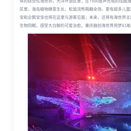
体的综合性海世界。大洋环游区里，在1500座声光电的炫酷
区里，海岛植物肆意生长，松鼠浣熊萌翻全场，更有超多儿童
宝和企鹅宝宝也将在这里与游客见面；未来，还将有海世界主
生物同眠，感受大白鲸的可爱治愈，重庆融创海世界用梦幻海