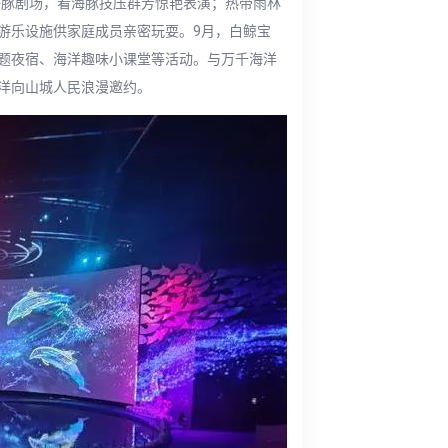
海豚剧场，看海豚技压群芳惊艳表演；热带雨林
游乐设施供家庭成员亲密玩耍。9月，白鲸宝
题夜宿、海洋趣味小课堂等活动。与万千海洋
洋向山城人民浪漫邀约。