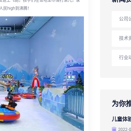
民high到沸腾！
公司
技术
行业
为你
儿童体
2022-