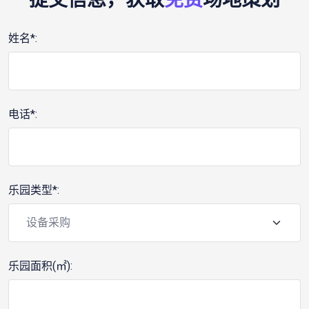
姓名*:
电话*:
乐园类型*:
乐园面积(㎡):