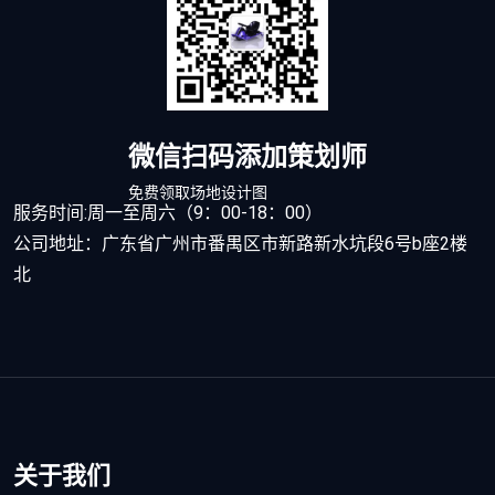
微信扫码添加策划师
免费领取场地设计图
服务时间:周一至周六（9：00-18：00）
公司地址：广东省广州市番禺区市新路新水坑段6号b座2楼
北
关于我们