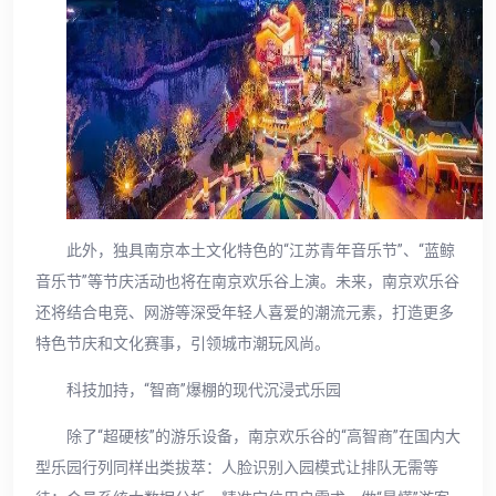
此外，独具南京本土文化特色的“江苏青年音乐节”、“蓝鲸
音乐节”等节庆活动也将在南京欢乐谷上演。未来，南京欢乐谷
还将结合电竞、网游等深受年轻人喜爱的潮流元素，打造更多
特色节庆和文化赛事，引领城市潮玩风尚。
科技加持，“智商”爆棚的现代沉浸式乐园
除了“超硬核”的游乐设备，南京欢乐谷的“高智商”在国内大
型乐园行列同样出类拔萃：人脸识别入园模式让排队无需等