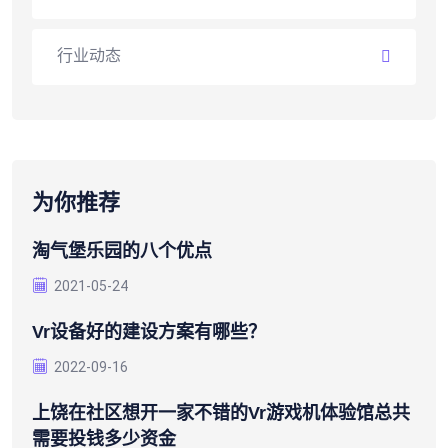
行业动态
为你推荐
淘气堡乐园的八个优点
2021-05-24
Vr设备好的建设方案有哪些？
2022-09-16
上饶在社区想开一家不错的vr游戏机体验馆总共
需要投钱多少资金