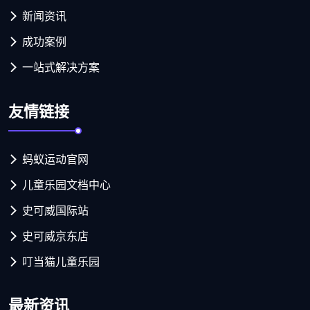
新闻资讯
成功案例
一站式解决方案
友情链接
蚂蚁运动官网
儿童乐园文档中心
史可威国际站
史可威京东店
叮当猫儿童乐园
最新资讯