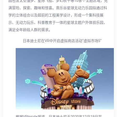
园包含太空漫步、星际飞船、梦幻秋千等10余个主题区域，充
满冒险、探索、趣味和惊喜。熹乐谷星球无动力乐园拟通过科
学的立体组合以及超前的工程美学设计，形成一个集科技展
示、无动力玩乐、科普教育于一体的星球主题户外体验乐园，
满足全年龄段人群的需求。
日本迪士尼在VR中开启虚拟商店活动“虚拟市场5”
根据VRInside报道，日本迪士尼于2020年12月19日至