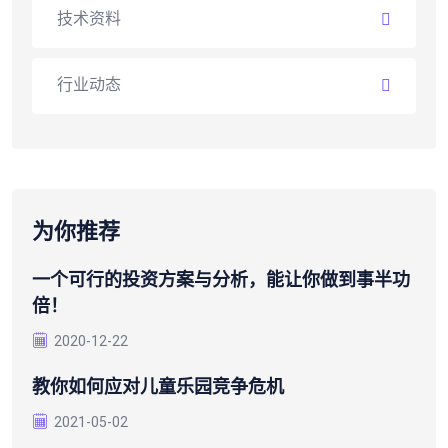
技术资料
行业动态
为你推荐
一个可行的投资方案与分析，能让你做到事半功
倍！
2020-12-22
教你如何应对儿童乐园竞争危机
2021-05-02