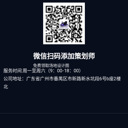
微信扫码添加策划师
免费领取场地设计图
服务时间:周一至周六（9：00-18：00）
公司地址：广东省广州市番禺区市新路新水坑段6号b座2楼
北