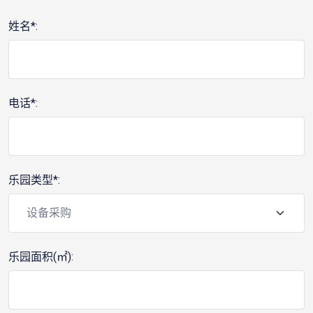
姓名*:
电话*:
乐园类型*:
乐园面积(㎡):