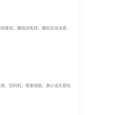
模拟拳击，模拟羽毛球，模拟互动冰壶，
松类，饮料机，密室逃脱，真心话大冒险