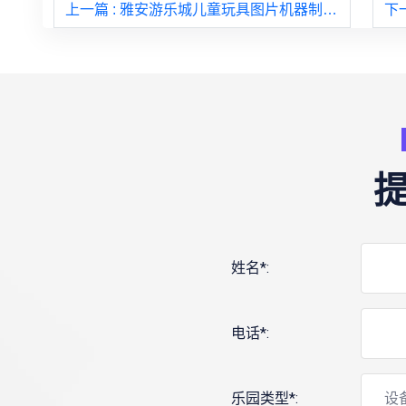
上一篇
: 雅安游乐城儿童玩具图片机器制造厂
下
姓名*:
电话*:
乐园类型*: