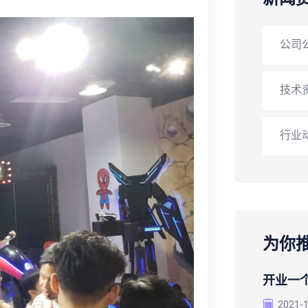
公司
技术
行业
为你
开业一
2021-