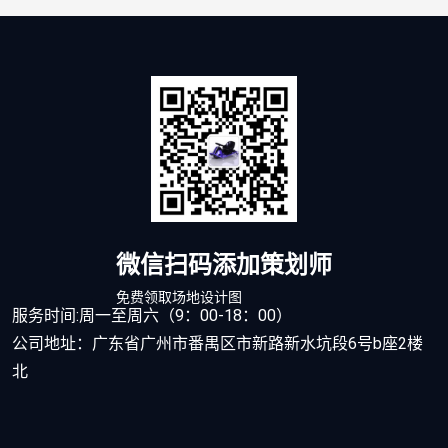
微信扫码添加策划师
免费领取场地设计图
服务时间:周一至周六（9：00-18：00）
公司地址：广东省广州市番禺区市新路新水坑段6号b座2楼
北