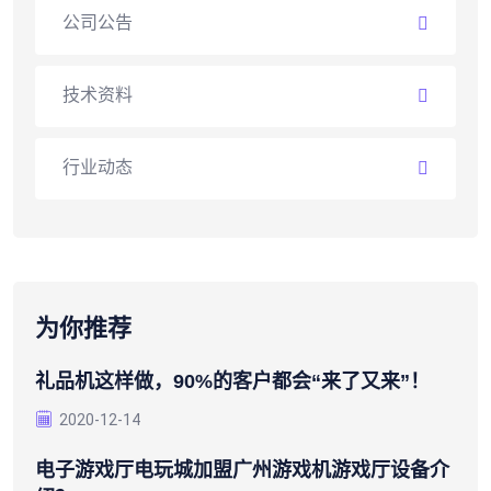
公司公告
技术资料
行业动态
为你推荐
礼品机这样做，90%的客户都会“来了又来”！
2020-12-14
电子游戏厅电玩城加盟广州游戏机游戏厅设备介