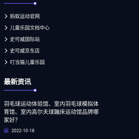
蚂蚁运动官网
儿童乐园文档中心
史可威国际站
史可威京东店
叮当猫儿童乐园
最新资讯
羽毛球运动体验馆、室内羽毛球模拟体
育馆、室内高尔夫球蹦床运动馆品牌哪
家好？
2022-10-18