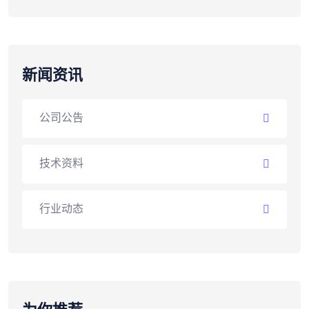
新闻资讯
公司公告
技术资料
行业动态