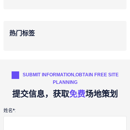
热门标签
SUBMIT INFORMATION,OBTAIN FREE SITE
PLANNING
提交信息，获取
免费
场地策划
姓名*: