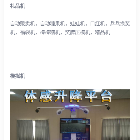
礼品机
自动贩卖机，自动糖果机，娃娃机，口红机，乒乓换奖
机，福袋机，棒棒糖机，奖牌压模机，精品机
模拟机