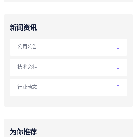
新闻资讯
公司公告
技术资料
行业动态
为你推荐