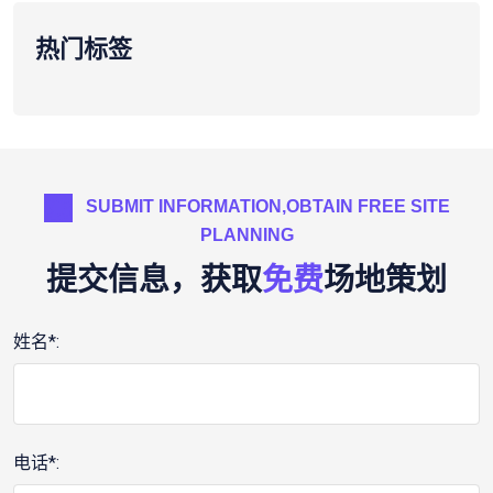
热门标签
SUBMIT INFORMATION,OBTAIN FREE SITE
PLANNING
提交信息，获取
免费
场地策划
姓名*:
电话*: