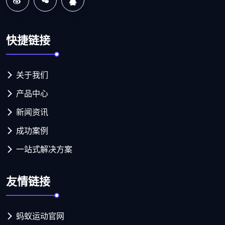
快捷链接
关于我们
产品中心
新闻资讯
成功案例
一站式解决方案
友情链接
蚂蚁运动官网