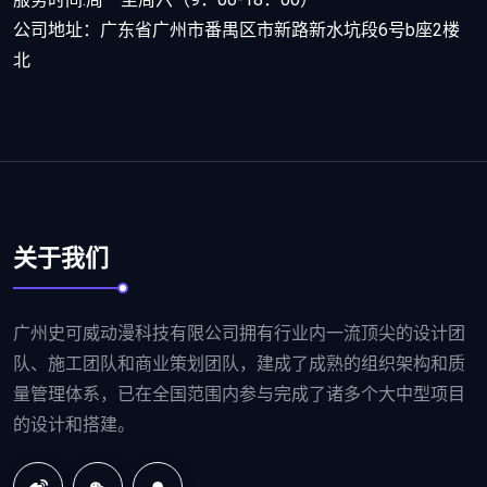
公司地址：广东省广州市番禺区市新路新水坑段6号b座2楼
北
关于我们
广州史可威动漫科技有限公司拥有行业内一流顶尖的设计团
队、施工团队和商业策划团队，建成了成熟的组织架构和质
量管理体系，已在全国范围内参与完成了诸多个大中型项目
的设计和搭建。