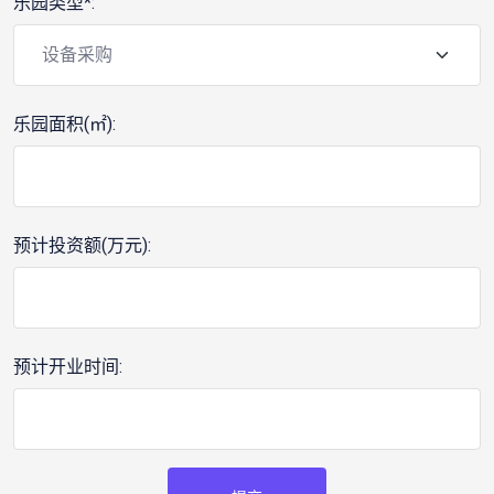
乐园类型*:
乐园面积(㎡):
预计投资额(万元):
预计开业时间: