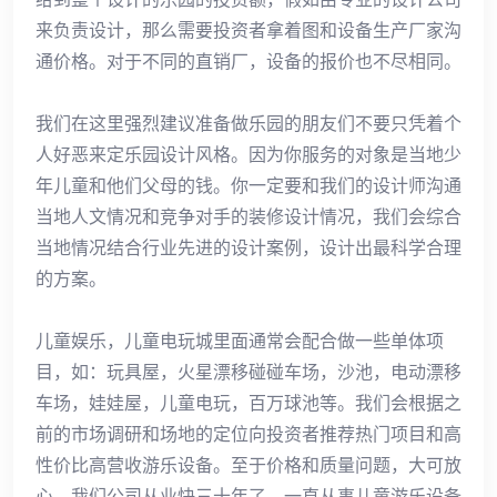
来负责设计，那么需要投资者拿着图和设备生产厂家沟
通价格。对于不同的直销厂，设备的报价也不尽相同。
我们在这里强烈建议准备做乐园的朋友们不要只凭着个
人好恶来定乐园设计风格。因为你服务的对象是当地少
年儿童和他们父母的钱。你一定要和我们的设计师沟通
当地人文情况和竞争对手的装修设计情况，我们会综合
当地情况结合行业先进的设计案例，设计出最科学合理
的方案。
儿童娱乐，儿童电玩城里面通常会配合做一些单体项
目，如：玩具屋，火星漂移碰碰车场，沙池，电动漂移
车场，娃娃屋，儿童电玩，百万球池等。我们会根据之
前的市场调研和场地的定位向投资者推荐热门项目和高
性价比高营收游乐设备。至于价格和质量问题，大可放
心，我们公司从业快三十年了，一直从事儿童游乐设备