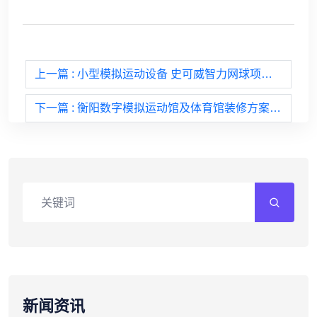
上一篇
: 小型模拟运动设备 史可威智力网球项目1647 价格实惠 厂家供应--包头互动体育设备和保健馆咨询电话加盟怎么选择
下一篇
: 衡阳数字模拟运动馆及体育馆装修方案加盟
新闻资讯