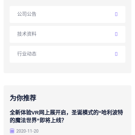
公司公告
技术资料
行业动态
为你推荐
全新体验VR网上展开启，圣诞模式的“哈利波特
的魔法世界”即将上线？
2020-11-20