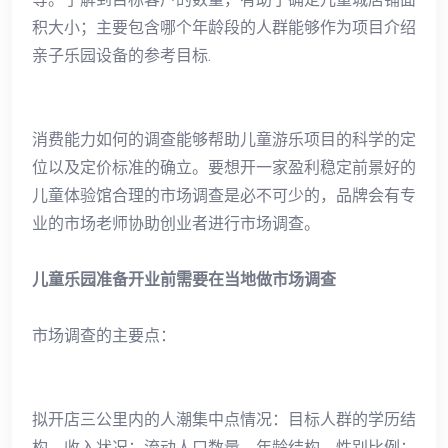
积大小；主要包含哪个年龄段的人群能够作为项目介绍
亲子乐园设备的参考目标.
消费能力如何的调查能够帮助儿童游乐项目的科学的定
位以及定价标准的确立。要想开一家盈利稳定前景好的
儿童体验馆合理的市场调查是必不可少的，品牌会有专
业的市场老师协助创业者进行市场调查。
儿童乐园准备开业前需要在当地做市场调查
市场调查的主要点：
拟开店三公里内的人潮集中点情况：目标人群的学历结
构，收入状况；流动人口数量，年龄结构，性别比例；