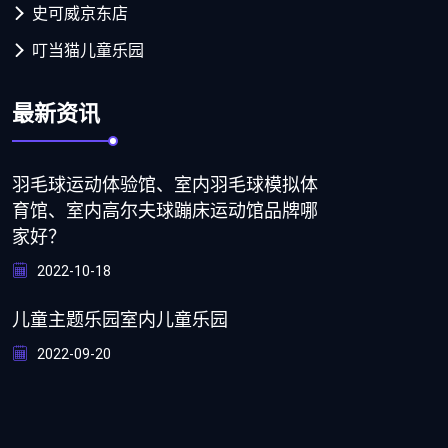
史可威京东店
叮当猫儿童乐园
最新资讯
羽毛球运动体验馆、室内羽毛球模拟体
育馆、室内高尔夫球蹦床运动馆品牌哪
家好？
2022-10-18
儿童主题乐园室内儿童乐园
2022-09-20