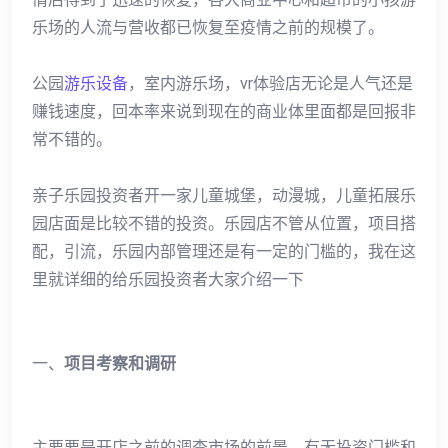
乐场的人流与营收都已恢复至疫情之前的规模了。
公园
游乐设备
，室内游乐场，vr体验店无论是人气还是
赚钱速度，回本率来说到现在的商业体里面都是回报非
常不错的。
亲子乐园投资者开一家儿童城堡，动漫城，儿童拓展乐
园店面是比较不错的投资。乐园店不管从位置，项目搭
配，引流，乐园内部管理还是有一定的门槛的，我在这
里就详细的给乐园投资者大家介绍一下
一、
项目考察和调研
主要要是开店之前的调查市场的前景，有无投资门槛和