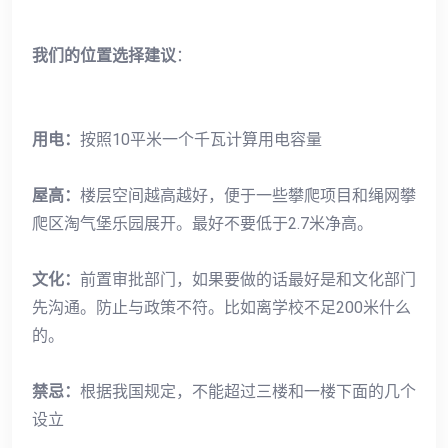
我们的位置选择建议
：
用电：
按照10平米一个千瓦计算用电容量
屋高：
楼层空间越高越好，便于一些攀爬项目和绳网攀
爬区淘气堡乐园展开。最好不要低于2.7米净高。
文化：
前置审批部门，如果要做的话最好是和文化部门
先沟通。防止与政策不符。比如离学校不足200米什么
的。
禁忌：
根据我国规定，不能超过三楼和一楼下面的几个
设立