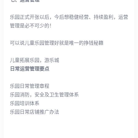
乐园正式开张以后，今后想稳健经营、持续盈利，运营
管理是必不可少的！
可以说儿童乐园管理好就是唯一的挣钱秘籍
儿童拓展乐园，游乐城
日常运营管理要点
乐园日常管理章程
乐园消防，安全及卫生管理体系
乐园培训体系
乐园日常店铺推广办法