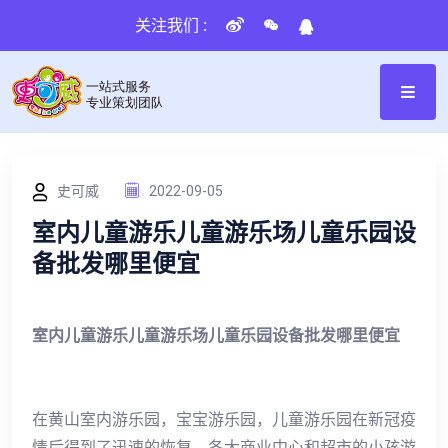
关注我们 :
史可威
2022-09-05
室内儿童游乐儿童游乐场儿童乐园设
备批发哪里便宜
室内儿童游乐儿童游乐场儿童乐园设备批发哪里便宜
在黄山室内游乐园，宝宝游乐园，儿童游乐园在新冠疫
情后得到了迅速的恢复，各大商业中心和超市的小孩游