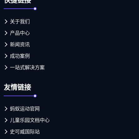
快捷链接
关于我们
产品中心
新闻资讯
成功案例
一站式解决方案
友情链接
蚂蚁运动官网
儿童乐园文档中心
史可威国际站