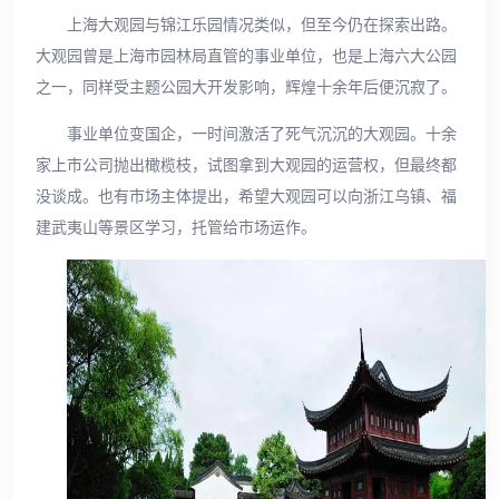
上海大观园与锦江乐园情况类似，但至今仍在探索出路。
大观园曾是上海市园林局直管的事业单位，也是上海六大公园
之一，同样受主题公园大开发影响，辉煌十余年后便沉寂了。
事业单位变国企，一时间激活了死气沉沉的大观园。十余
家上市公司抛出橄榄枝，试图拿到大观园的运营权，但最终都
没谈成。也有市场主体提出，希望大观园可以向浙江乌镇、福
建武夷山等景区学习，托管给市场运作。