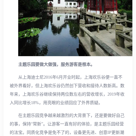
主题乐园要做大做强，服务游客是根本。
从上海迪士尼2016年6月开业时起，上海欢乐谷便一直不
被外界看好，但上海欢乐谷仍然创下营收和接待人数新高。数
年来，上海欢乐谷继续保持两位数左右的营收增长，2019年收
入同比增长18%，用亮眼的业绩回应了外界质疑。
在主题乐园竞争越来越激烈的大背景下，还是要做好自己
的事，保持“常新”。让游客一直有好的体验，是主题乐园经营
的法宝。同质化竞争是免不了的，设备更先进、创意IP更新潮