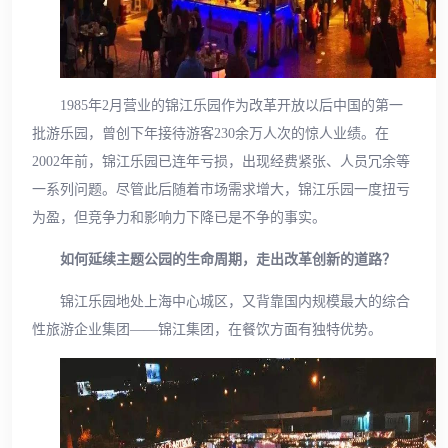
1985年2月营业的锦江乐园作为改革开放以后中国的第一
批游乐园，曾创下年接待游客230余万人次的惊人业绩。在
2002年前，锦江乐园已连年亏损，出现经费紧张、人员冗余等
一系列问题。尽管此后随着市场需求增大，锦江乐园一度扭亏
为盈，但竞争力和影响力下降已是不争的事实。
如何延续主题公园的生命周期，走出改革创新的道路？
锦江乐园地处上海中心城区，又背靠国内规模最大的综合
性旅游企业集团——锦江集团，在餐饮方面有独特优势。