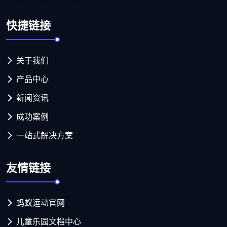
快捷链接
关于我们
产品中心
新闻资讯
成功案例
一站式解决方案
友情链接
蚂蚁运动官网
儿童乐园文档中心