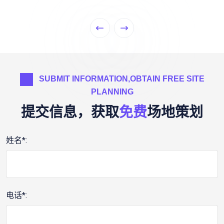
SUBMIT INFORMATION,OBTAIN FREE SITE
PLANNING
提交信息，获取
免费
场地策划
姓名*:
电话*: