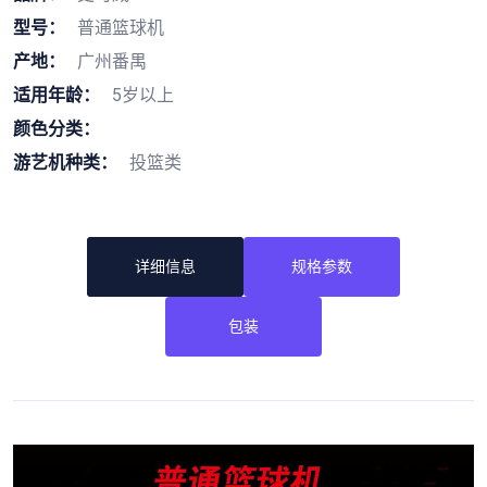
型号：
普通篮球机
产地：
广州番禺
适用年龄：
5岁以上
颜色分类：
游艺机种类：
投篮类
详细信息
规格参数
包装