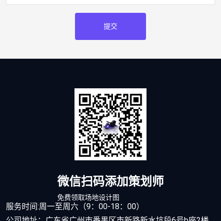
提交
微信扫码添加策划师
免费领取场地设计图
服务时间:周一至周六（9：00-18：00）
公司地址：广东省广州市番禺区市新路新水坑段6号b座2楼