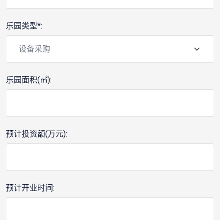
乐园类型*:
乐园面积(㎡):
预计投资额(万元):
预计开业时间: