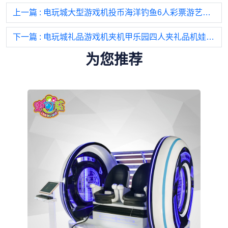
上一篇
: 电玩城大型游戏机投币海洋钓鱼6人彩票游艺机儿童亲子游乐设备
下一篇
: 电玩城礼品游戏机夹机甲乐园四人夹礼品机娃娃机公仔机糖果游戏机
为您推荐