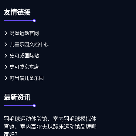
友情链接
蚂蚁运动官网
儿童乐园文档中心
史可威国际站
史可威京东店
叮当猫儿童乐园
最新资讯
羽毛球运动体验馆、室内羽毛球模拟体
育馆、室内高尔夫球蹦床运动馆品牌哪
家好？