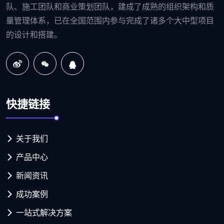
队、施工团队和商业策划团队，建成了成熟的组织架构和质
量管理体系，已在全国范围内参与完成了诸多个大中型项目
的设计和搭建。
快捷链接
关于我们
产品中心
新闻资讯
成功案例
一站式解决方案