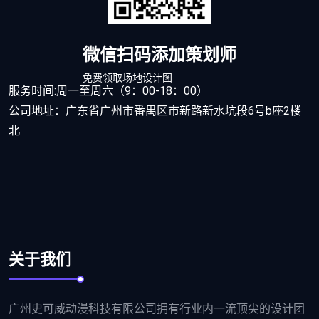
微信扫码添加策划师
免费领取场地设计图
服务时间:周一至周六（9：00-18：00）
公司地址：广东省广州市番禺区市新路新水坑段6号b座2楼
北
关于我们
广州史可威动漫科技有限公司拥有行业内一流顶尖的设计团