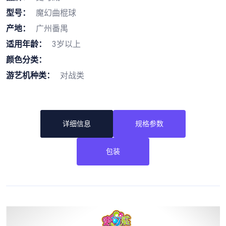
型号：
魔幻曲棍球
产地：
广州番禺
适用年龄：
3岁以上
颜色分类：
游艺机种类：
对战类
详细信息
规格参数
包装