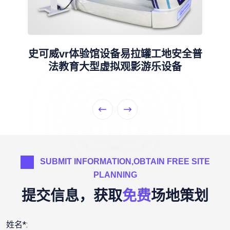
史可威vr体验馆设备易拉罐工地安全普
法教育大型虚拟观影游乐设备
SUBMIT INFORMATION,OBTAIN FREE SITE
PLANNING
提交信息，获取
免费
场地策划
姓名*: