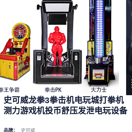
史可威龙拳3拳击机电玩城打拳机
测力游戏机投币舒压发泄电玩设备
品牌：
史可威