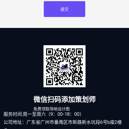
提交
微信扫码添加策划师
免费领取场地设计图
服务时间:周一至周六（9：00-18：00）
公司地址：广东省广州市番禺区市新路新水坑段6号b座2楼