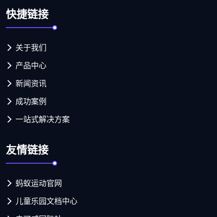
快捷链接
关于我们
产品中心
新闻资讯
成功案例
一站式解决方案
友情链接
蚂蚁运动官网
儿童乐园文档中心