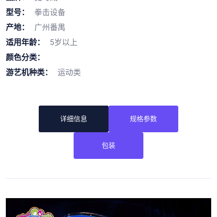
型号：
拳击设备
产地：
广州番禺
适用年龄：
5岁以上
颜色分类：
游艺机种类：
运动类
详细信息
规格参数
包装