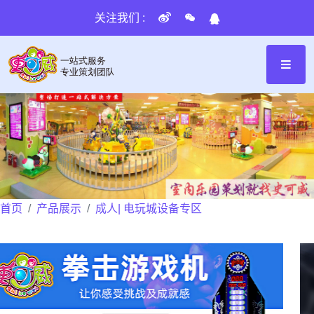
关注我们 :
首页
产品展示
成人| 电玩城设备专区