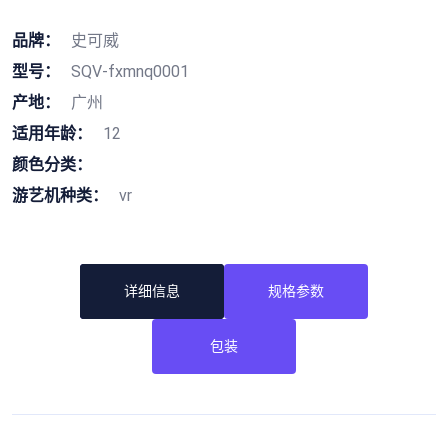
品牌：
史可威
型号：
SQV-fxmnq0001
产地：
广州
适用年龄：
12
颜色分类：
游艺机种类：
vr
详细信息
规格参数
包装