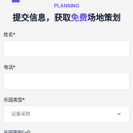
PLANNING
提交信息，获取
免费
场地策划
姓名*:
电话*:
乐园类型*:
乐园面积(㎡):