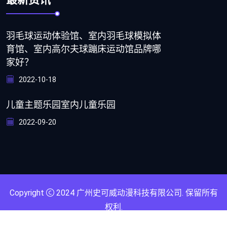
羽毛球运动体验馆、室内羽毛球模拟体
育馆、室内高尔夫球蹦床运动馆品牌哪
家好？
2022-10-18
儿童主题乐园室内儿童乐园
2022-09-20
Copyright
2024
广州史可威动漫科技有限公司
. 保留所有
权利.
粤ICP备2020077235号