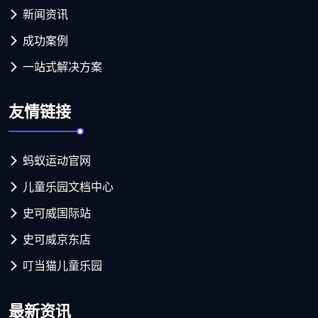
新闻资讯
成功案例
一站式解决方案
友情链接
蚂蚁运动官网
儿童乐园文档中心
史可威国际站
史可威京东店
叮当猫儿童乐园
最新资讯