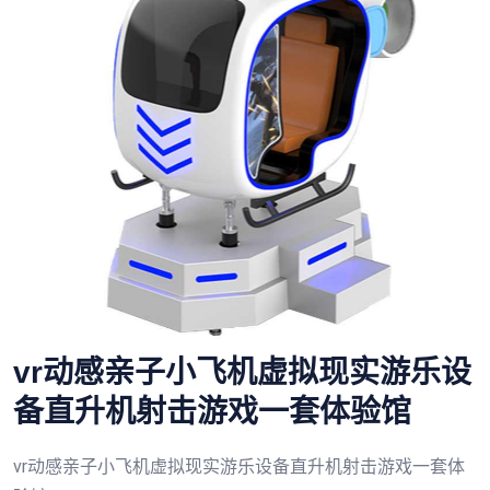
vr动感亲子小飞机虚拟现实游乐设
备直升机射击游戏一套体验馆
vr动感亲子小飞机虚拟现实游乐设备直升机射击游戏一套体