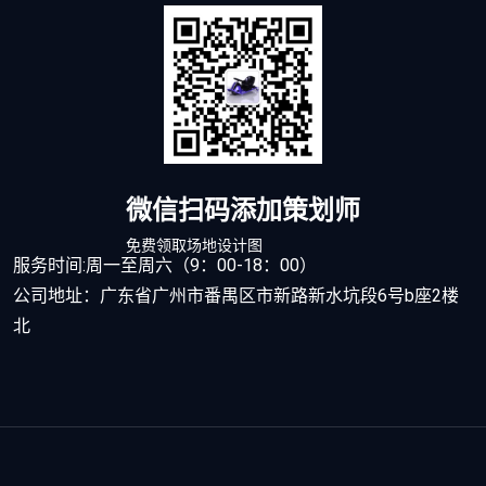
微信扫码添加策划师
免费领取场地设计图
服务时间:周一至周六（9：00-18：00）
公司地址：广东省广州市番禺区市新路新水坑段6号b座2楼
北