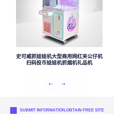
史可威抓娃娃机大型商用网红夹公仔机
扫码投币娃娃机抓烟机礼品机
SUBMIT INFORMATION,OBTAIN FREE SITE