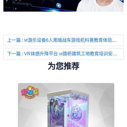
上一篇
: vr游乐设备6人黑暗战车游戏机科普教育体验馆动感平台
下一篇
: VR体感升降平台 vr路桥建筑工地教育培训安全体验馆科普智能VR行走平台
为您推荐