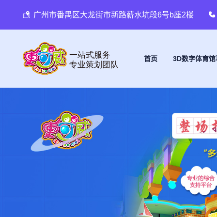
广州市番禺区大龙街市新路薪水坑段6号b座2楼
首页
3D数字体育馆