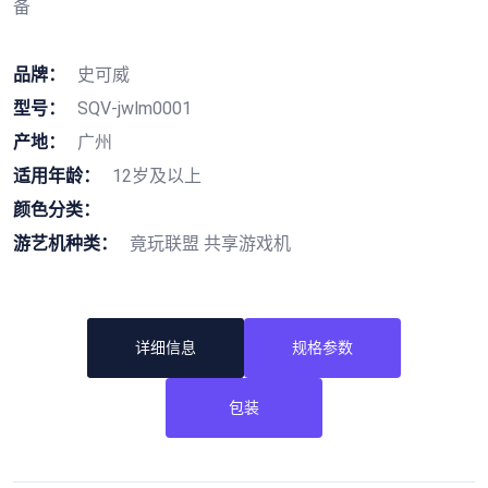
备
品牌：
史可威
型号：
SQV-jwlm0001
产地：
广州
适用年龄：
12岁及以上
颜色分类：
游艺机种类：
竟玩联盟 共享游戏机
详细信息
规格参数
包装