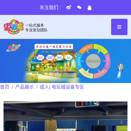
关注我们 :
首页
产品展示
成人| 电玩城设备专区