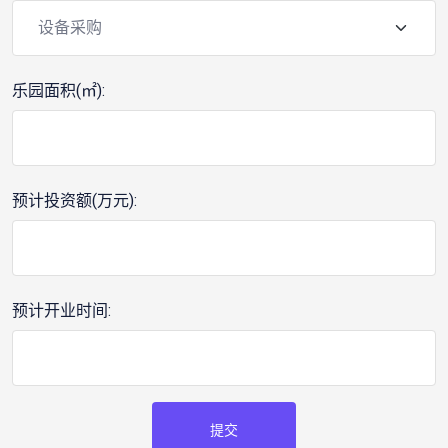
乐园面积(㎡):
预计投资额(万元):
预计开业时间:
提交