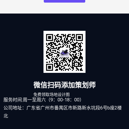
微信扫码添加策划师
免费领取场地设计图
服务时间:周一至周六（9：00-18：00）
公司地址：广东省广州市番禺区市新路新水坑段6号b座2楼
北