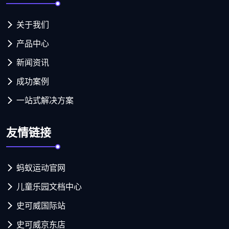
关于我们
产品中心
新闻资讯
成功案例
一站式解决方案
友情链接
蚂蚁运动官网
儿童乐园文档中心
史可威国际站
史可威京东店