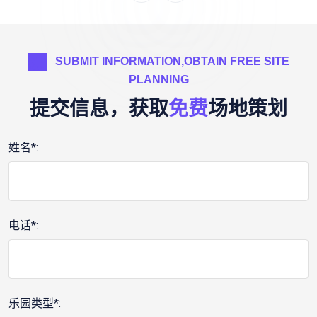
SUBMIT INFORMATION,OBTAIN FREE SITE
PLANNING
提交信息，获取
免费
场地策划
姓名*:
电话*:
乐园类型*: