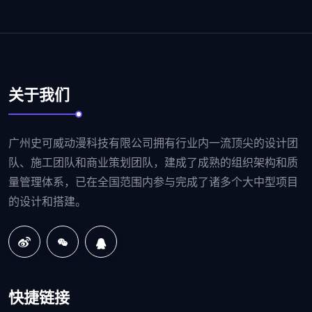
关于我们
广州史可威动漫科技有限公司拥有行业内一流顶尖的设计团
队、施工团队和商业策划团队，建成了成熟的组织架构和质
量管理体系，已在全国范围内参与完成了诸多个大中型项目
的设计和搭建。
快捷链接