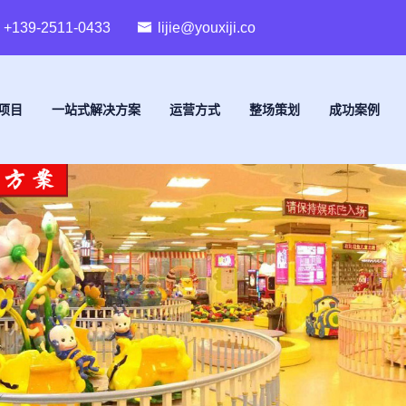
+139-2511-0433
lijie@youxiji.co
项目
一站式解决方案
运营方式
整场策划
成功案例