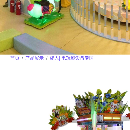
首页
产品展示
成人| 电玩城设备专区