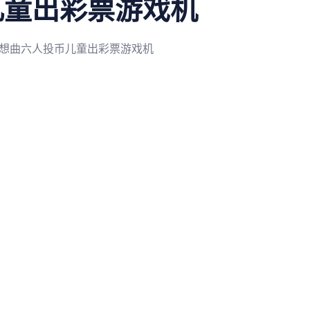
儿童出彩票游戏机
想曲六人投币儿童出彩票游戏机