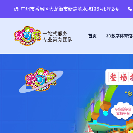
广州市番禺区大龙街市新路薪水坑段6号b座2楼
首页
3D数字体育馆