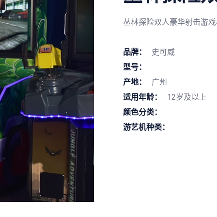
丛林探险双人豪华射击游戏
品牌：
史可威
型号：
产地：
广州
适用年龄：
12岁及以上
颜色分类：
游艺机种类：