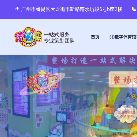
广州市番禺区大龙街市新路薪水坑段6号b座2楼
首页
3D数字体育馆