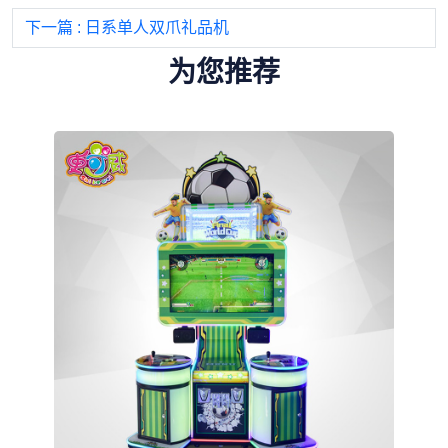
下一篇
: 日系单人双爪礼品机
为您推荐