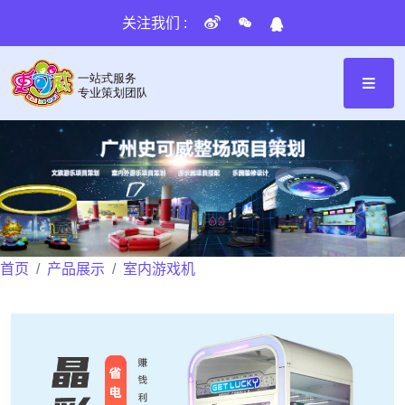
关注我们 :
首页
产品展示
室内游戏机