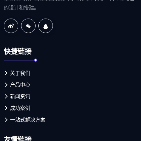
的设计和搭建。
快捷链接
关于我们
产品中心
新闻资讯
成功案例
一站式解决方案
友情链接