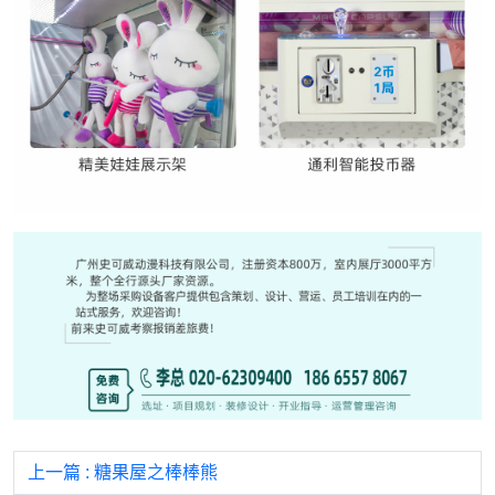
上一篇
: 糖果屋之棒棒熊