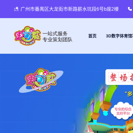
广州市番禺区大龙街市新路薪水坑段6号b座2楼
首页
3D数字体育馆