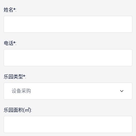
姓名*:
电话*:
乐园类型*:
乐园面积(㎡):