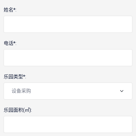
姓名*:
电话*:
乐园类型*:
乐园面积(㎡):