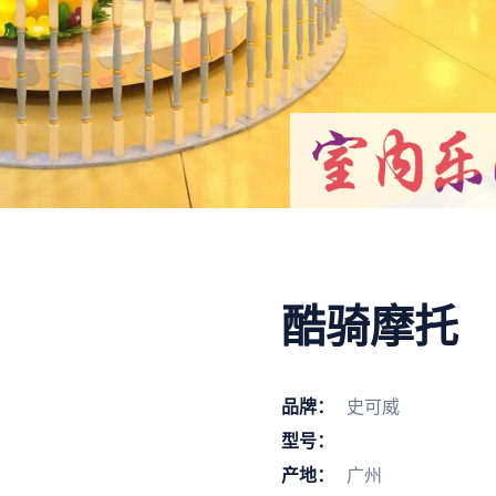
酷骑摩托
品牌：
史可威
型号：
产地：
广州