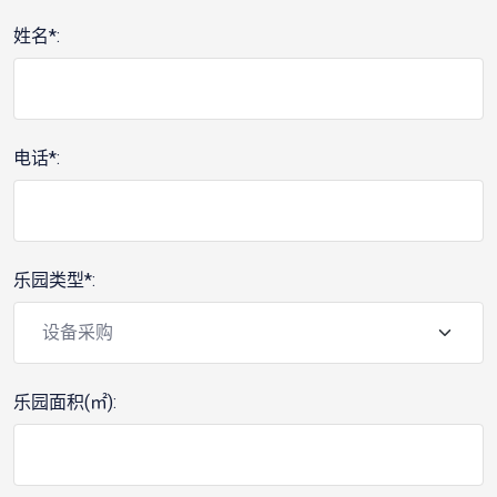
姓名*:
电话*:
乐园类型*:
乐园面积(㎡):