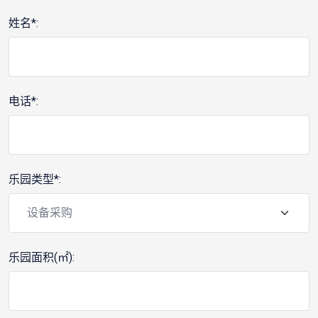
姓名*:
电话*:
乐园类型*:
乐园面积(㎡):