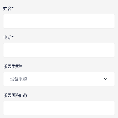
姓名*:
电话*:
乐园类型*:
乐园面积(㎡):