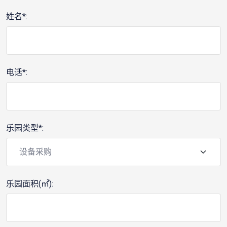
姓名*:
电话*:
乐园类型*:
乐园面积(㎡):