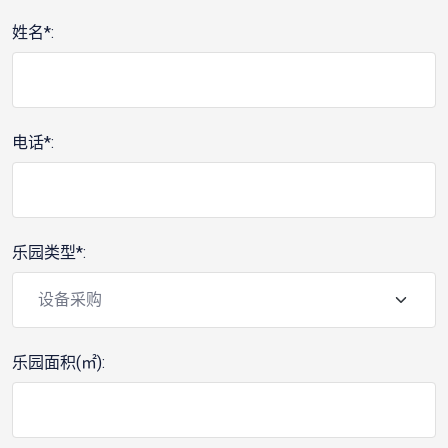
姓名*:
电话*:
乐园类型*:
乐园面积(㎡):