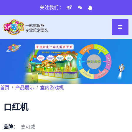
关注我们 :
首页
产品展示
室内游戏机
口红机
品牌：
史可威