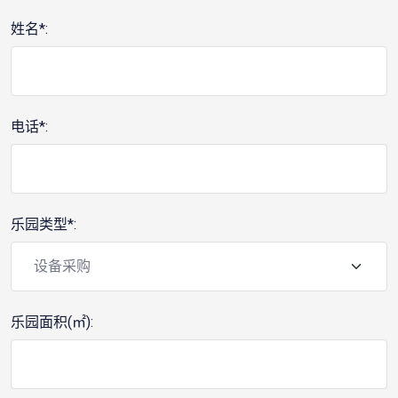
姓名*:
电话*:
乐园类型*:
乐园面积(㎡):