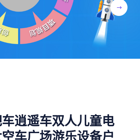
吧车逍遥车双人儿童电
太空车广场游乐设备户