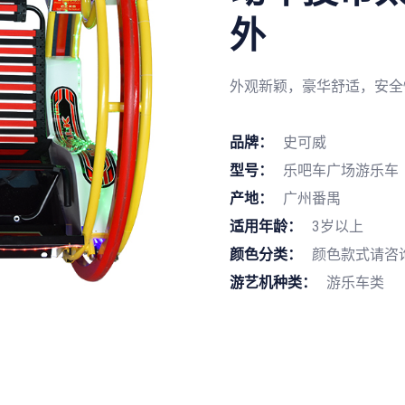
外
外观新颖，豪华舒适，安全
品牌：
史可威
型号：
乐吧车广场游乐车
产地：
广州番禺
适用年龄：
3岁以上
颜色分类：
颜色款式请咨
游艺机种类：
游乐车类