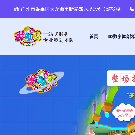
广州市番禺区大龙街市新路薪水坑段6号b座2楼
首页
3D数字体育馆