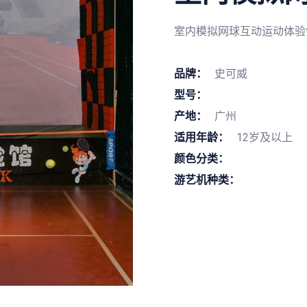
室内模拟网球互动运动体验
品牌：
史可威
型号：
产地：
广州
适用年龄：
12岁及以上
颜色分类：
游艺机种类：