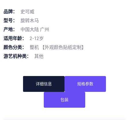
品牌：
史可威
型号：
旋转木马
产地：
中国大陆 广州
适用年龄：
2-12岁
颜色分类：
整机 【外观颜色贴纸定制】
游艺机种类：
其他
详细信息
规格参数
包装