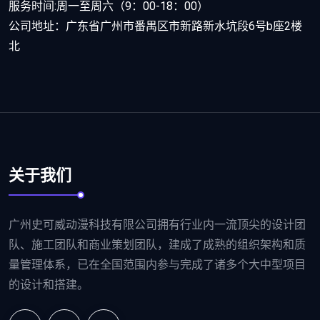
服务时间:周一至周六（9：00-18：00）
公司地址：广东省广州市番禺区市新路新水坑段6号b座2楼
北
关于我们
广州史可威动漫科技有限公司拥有行业内一流顶尖的设计团
队、施工团队和商业策划团队，建成了成熟的组织架构和质
量管理体系，已在全国范围内参与完成了诸多个大中型项目
的设计和搭建。