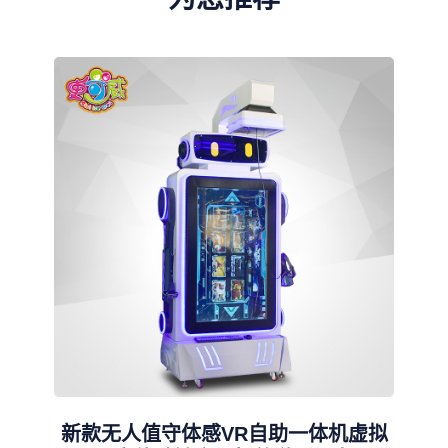
史可威vr体验馆设备易拉罐工地安全普