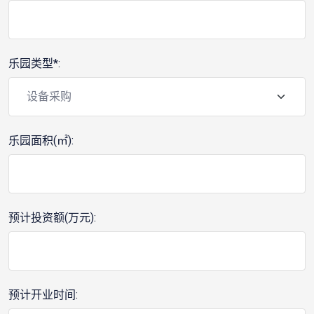
乐园类型*:
乐园面积(㎡):
预计投资额(万元):
预计开业时间: