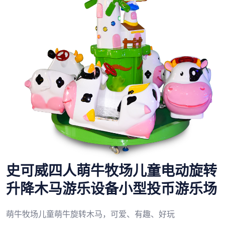
史可威四人萌牛牧场儿童电动旋转
升降木马游乐设备小型投币游乐场
萌牛牧场儿童萌牛旋转木马，可爱、有趣、好玩