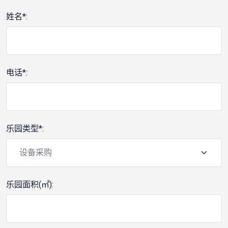
姓名*:
电话*:
乐园类型*:
乐园面积(㎡):