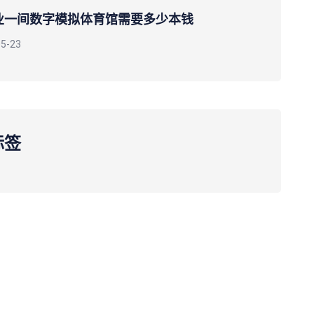
业一间数字模拟体育馆需要多少本钱
05-23
标签