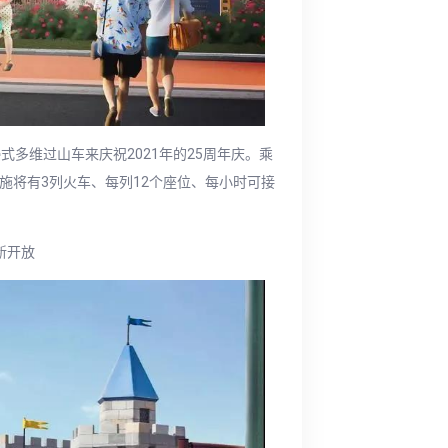
一个沉浸式多维过山车来庆祝2021年的25周年庆。乘
施将有3列火车、每列12个座位、每小时可接
新开放