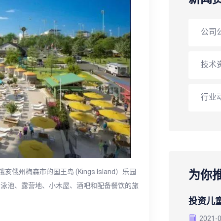
公司
技术
行业
俄州梅森市的国王岛 (Kings Island）乐园
为你
闲泳池、露营地、小木屋、酒吧和配备餐饮的旅
投资儿
2021-