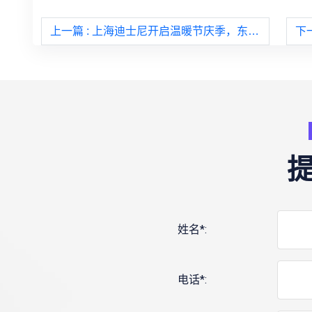
上一篇
: 上海迪士尼开启温暖节庆季，东京相模湖森林游乐园举办灯光秀活动
下
姓名*:
电话*: