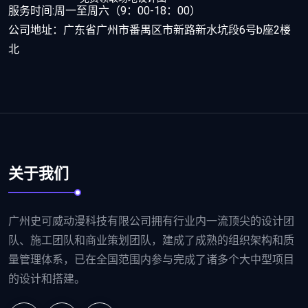
服务时间:周一至周六（9：00-18：00）
公司地址：广东省广州市番禺区市新路新水坑段6号b座2楼
北
关于我们
广州史可威动漫科技有限公司拥有行业内一流顶尖的设计团
队、施工团队和商业策划团队，建成了成熟的组织架构和质
量管理体系，已在全国范围内参与完成了诸多个大中型项目
的设计和搭建。