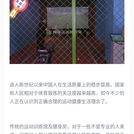
进入新世纪以来中国人在生活质量上的稳步提高，国家
和人民相对于体育锻炼的关注度越来越高，如今不少的
人正在认识到正确合理的运动健康生活理念了。
传统的运动训练馆及健身房，对于一些不是专业的人来