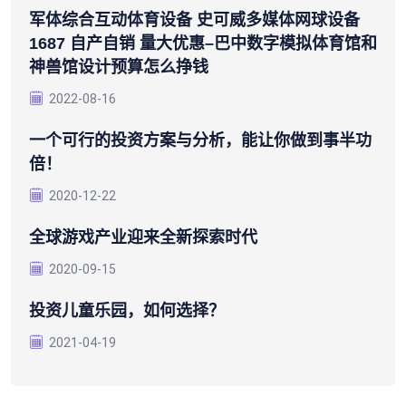
军体综合互动体育设备 史可威多媒体网球设备
1687 自产自销 量大优惠–巴中数字模拟体育馆和
神兽馆设计预算怎么挣钱
2022-08-16
一个可行的投资方案与分析，能让你做到事半功
倍！
2020-12-22
全球游戏产业迎来全新探索时代
2020-09-15
投资儿童乐园，如何选择？
2021-04-19