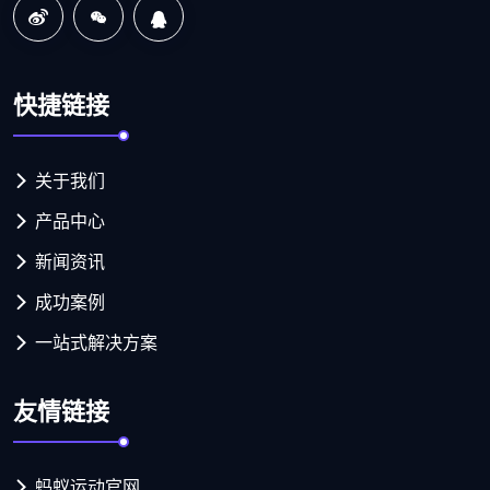
快捷链接
关于我们
产品中心
新闻资讯
成功案例
一站式解决方案
友情链接
蚂蚁运动官网