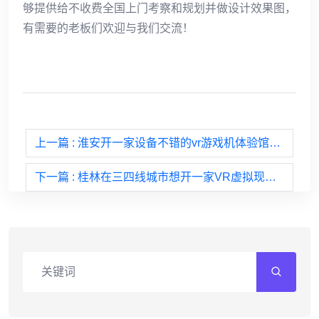
够提供给不收费全国上门考察和规划并做设计效果图，
有需要的老板们欢迎与我们交流！
上一篇
: 淮安开一家设备不错的vr游戏机体验馆要投资数目多少钱
下一篇
: 桂林在三四线城市想开一家VR虚拟现实体验馆要投钱多少钱