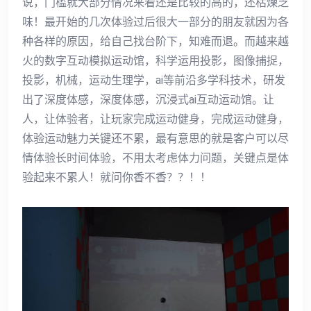
说，门槛就大部分情况来看还是比较的高的，还枯燥乏
味！最开始的几次体验过后很大一部分的朋友就因为各
种各样的原因，给自己找台阶下，知难而退。而越来越
火的数字互动模拟运动馆，科学运用投影，图像捕捉，
投影，机械，运动生理学，ai等前沿多学科技术，研发
出了深度体感，深度体感，沉浸式ai互动运动馆。让
人，让体验者，让玩家完成运动健身，完成运动健身，
体验运动魅力关键还不累，最有意思的就是客户可以尽
情体验长时间体验，不用太考虑体力问题，关键点是体
验起来不累人！就问你香不香？？！！