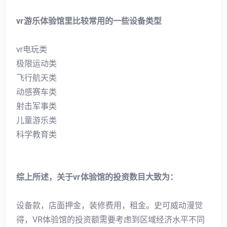
vr游乐体验馆里比较常用的一些设备类型
vr电玩类
极限运动类
飞行航天类
动感赛车类
射击军事类
儿童游乐类
科学教育类
综上所述，关于vr体验馆的投资数目大致为：
设备款，店面押金，装修费用，租金。史可威动漫觉
得，VR体验馆的投资额需要考虑到区域经济水平不同