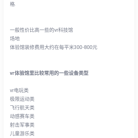
格.
一般性价比高一些的vr科技馆
场地
体验馆装修费用大约在每平米300-800元
vr体验馆里比较常用的一些设备类型
vr电玩类
极限运动类
飞行航天类
动感赛车类
射击军事类
儿童游乐类