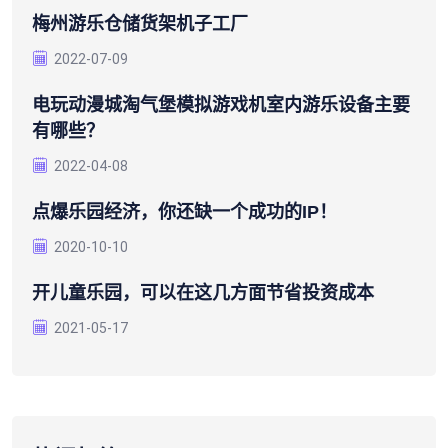
梅州游乐仓储货架机子工厂
2022-07-09
电玩动漫城淘气堡模拟游戏机室内游乐设备主要
有哪些？
2022-04-08
点爆乐园经济，你还缺一个成功的IP！
2020-10-10
开儿童乐园，可以在这几方面节省投资成本
2021-05-17