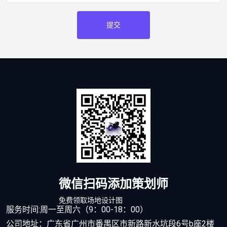
提交
微信扫码添加策划师
免费领取场地设计图
服务时间:周一至周六（9：00-18：00）
公司地址：广东省广州市番禺区市新路新水坑段6号b座2楼