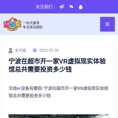
关注我们 :
史可威
2022-05-26
宁波在超市开一家VR虚拟现实体验
馆总共需要投资多少钱
无线
vr
设备有哪些
/
宁波在超市开一家VR虚拟现实体验
馆总共需要投资多少钱