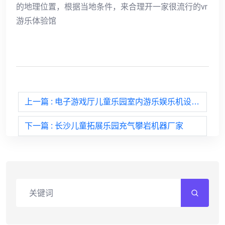
的地理位置，根据当地条件，来合理开一家很流行的vr
游乐体验馆
上一篇
: 电子游戏厅儿童乐园室内游乐娱乐机设备主要有哪些？
下一篇
: 长沙儿童拓展乐园充气攀岩机器厂家