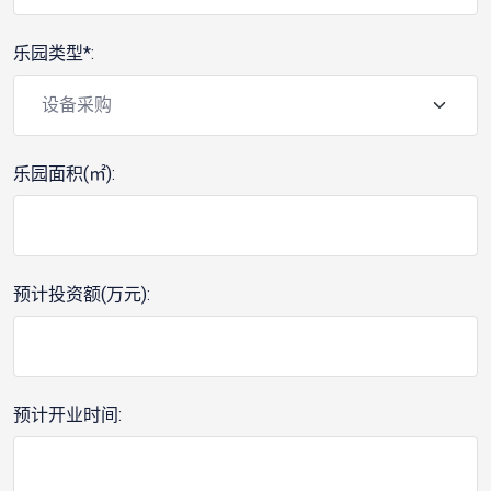
乐园类型*:
乐园面积(㎡):
预计投资额(万元):
预计开业时间: