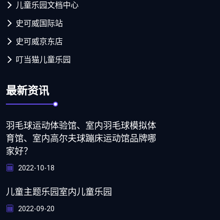
儿童乐园文档中心
史可威国际站
史可威京东店
叮当猫儿童乐园
最新资讯
羽毛球运动体验馆、室内羽毛球模拟体
育馆、室内高尔夫球蹦床运动馆品牌哪
家好？
2022-10-18
儿童主题乐园室内儿童乐园
2022-09-20