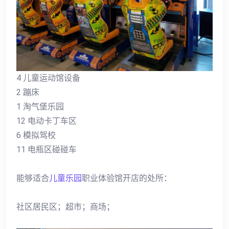
4 儿童运动馆设备
2 蹦床
1 淘气堡乐园
12 电动卡丁车区
6 模拟驾校
11 电瓶区碰碰车
能够适合
儿童乐园
职业体验馆开店的处所：
社区居民区；超市；商场；