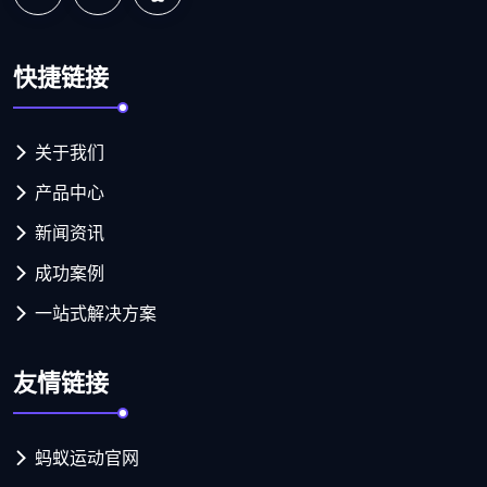
快捷链接
关于我们
产品中心
新闻资讯
成功案例
一站式解决方案
友情链接
蚂蚁运动官网