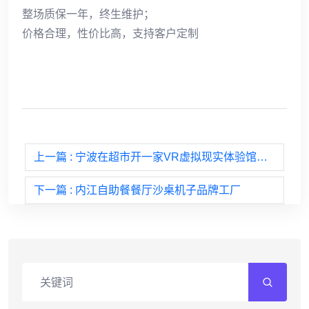
整场质保一年，终生维护；
价格合理，性价比高，支持客户定制
上一篇
: 宁波在超市开一家VR虚拟现实体验馆总共需要投资多少钱
下一篇
: 内江自助餐餐厅沙桌机子品牌工厂