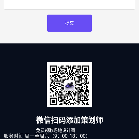
提交
微信扫码添加策划师
免费领取场地设计图
服务时间:周一至周六（9：00-18：00）