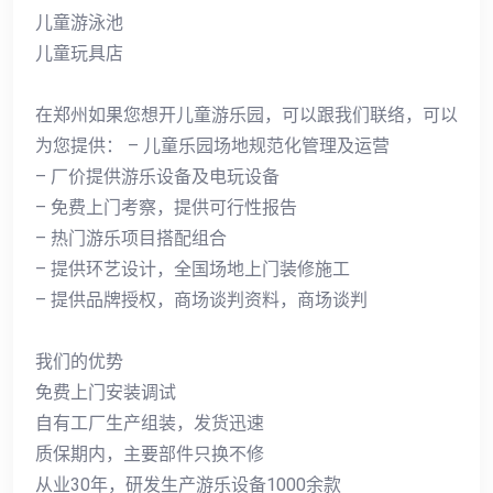
儿童游泳池
儿童玩具店
在郑州如果您想开儿童游乐园，可以跟我们联络，可以
为您提供： – 儿童乐园场地规范化管理及运营
– 厂价提供游乐设备及电玩设备
– 免费上门考察，提供可行性报告
– 热门游乐项目搭配组合
– 提供环艺设计，全国场地上门装修施工
– 提供品牌授权，商场谈判资料，商场谈判
我们的优势
免费上门安装调试
自有工厂生产组装，发货迅速
质保期内，主要部件只换不修
从业30年，研发生产游乐设备1000余款