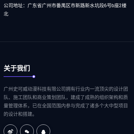
公司地址：广东省广州市番禺区市新路新水坑段6号b座2楼
北
关于我们
广州史可威动漫科技有限公司拥有行业内一流顶尖的设计团
队、施工团队和商业策划团队，建成了成熟的组织架构和质
量管理体系，已在全国范围内参与完成了诸多个大中型项目
的设计和搭建。