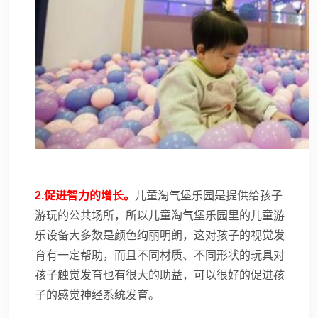
2.促进智力的增长。
儿童淘气堡乐园是提供给孩子
游玩的公共场所，所以儿童淘气堡乐园里的儿童游
乐设备大多数是颜色绚丽明朗，这对孩子的视觉发
育有一定帮助，而且不同材质、不同形状的玩具对
孩子触觉发育也有很大的助益，可以很好的促进孩
子的感觉神经系统发育。