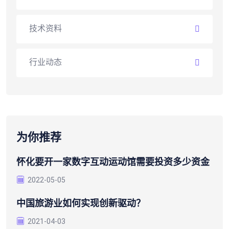
技术资料
行业动态
为你推荐
怀化要开一家数字互动运动馆需要投资多少资金
2022-05-05
中国旅游业如何实现创新驱动？
2021-04-03